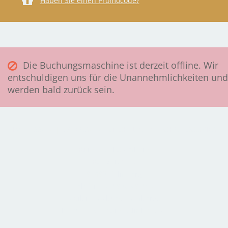
Haben Sie einen Promocode?
Die Buchungsmaschine ist derzeit offline. Wir
entschuldigen uns für die Unannehmlichkeiten und
werden bald zurück sein.
IMPRESSUM
|
DATENSCHUTZRICHTLINIEN
|
OHNE COOKIES
Burg Hotel Colmberg
Burgstr. 1 - 3
91598 Colmberg
Telefon: +49 9803 91920
E-Mail: info@burg-colmberg.de
https://www.burg-colmberg.de