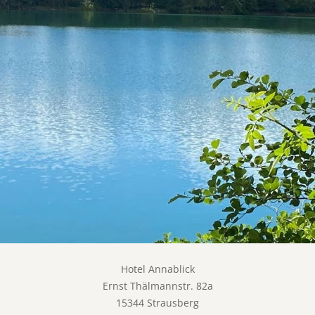
Hotel Annablick
Ernst Thälmannstr. 82a
15344 Strausberg