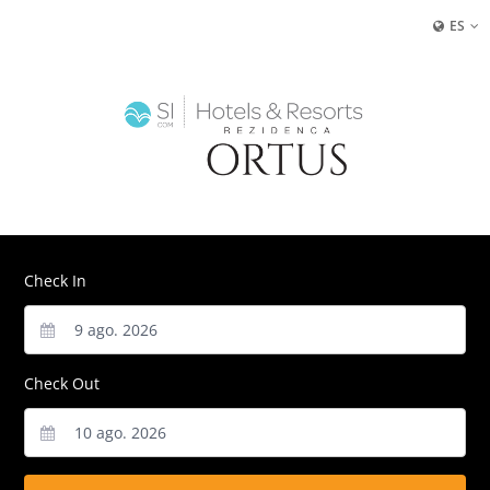
ES
Check In
Check Out