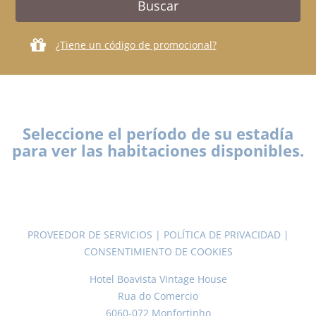
¿Tiene un código de promocional?
Seleccione el período de su estadía
para ver las habitaciones disponibles.
PROVEEDOR DE SERVICIOS
|
POLÍTICA DE PRIVACIDAD
|
CONSENTIMIENTO DE COOKIES
Hotel Boavista Vintage House
Rua do Comercio
6060-072 Monfortinho