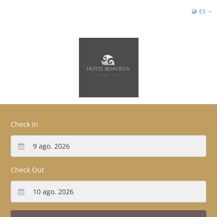
ES
Check In
Check Out